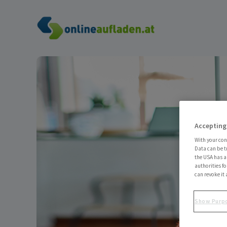
Skip to content
Accepting
With your con
Data can be t
the USA has an
authorities fo
can revoke it 
Show Purp