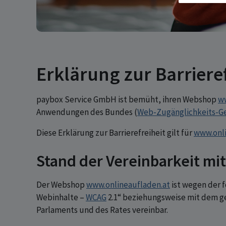
Erklärung zur Barrieref
paybox Service GmbH ist bemüht, ihren Webshop
ww
Anwendungen des Bundes (
Web-Zugänglichkeits-G
Diese Erklärung zur Barrierefreiheit gilt für
www.onli
Stand der Vereinbarkeit mi
Der Webshop
www.onlineaufladen.at
ist wegen der f
Webinhalte –
WCAG
2.1“ beziehungsweise mit dem ge
Parlaments und des Rates vereinbar.