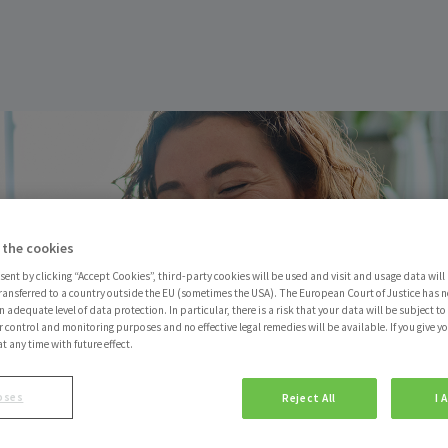
 the cookies
sent by clicking “Accept Cookies”, third-party cookies will be used and visit and usage data will 
ransferred to a country outside the EU (sometimes the USA). The European Court of Justice has no
 adequate level of data protection. In particular, there is a risk that your data will be subject t
r control and monitoring purposes and no effective legal remedies will be available. If you give y
at any time with future effect.
oses
Reject All
I 