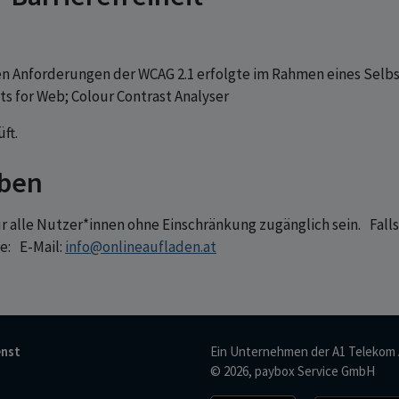
en Anforderungen der WCAG 2.1 erfolgte im Rahmen eines Sel
hts for Web; Colour Contrast Analyser
ft.
aben
für alle Nutzer*innen ohne Einschränkung zugänglich sein. Fall
te: E-Mail:
info@onlineaufladen.at
nst
Ein Unternehmen der
A1 Telekom 
© 2026, paybox Service GmbH