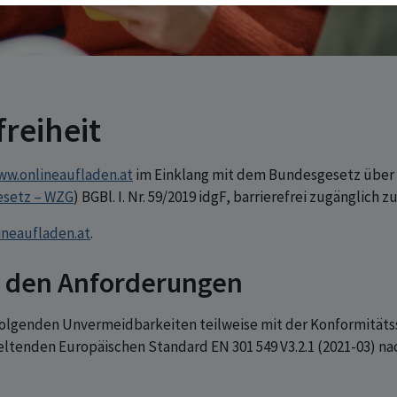
reiheit
w.onlineaufladen.at
im Einklang mit dem Bundesgesetz über 
esetz – WZG
) BGBl. I. Nr. 59/2019 idgF, barrierefrei zugänglich 
neaufladen.at
.
t den Anforderungen
olgenden Unvermeidbarkeiten teilweise mit der Konformitätsst
ltenden Europäischen Standard EN 301 549 V3.2.1 (2021-03) nac