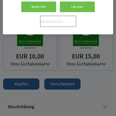
Zustellung Gift card per E-Mail
Reject All
I Accept
Produkt auswählen
Show Purposes
EUR 10,00
EUR 15,00
Xbox Guthabenkarte
Xbox Guthabenkarte
Kaufen
Verschenken
Beschreibung